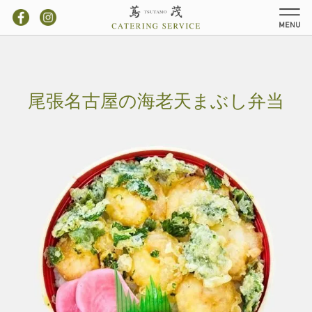
お弁当一覧
ご注文方法
尾張名古屋の海老天まぶし弁当
アクセス
お知らせ
タカシマヤ店