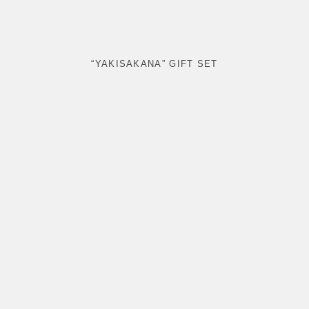
“YAKISAKANA” GIFT SET
KAISEKI-GOZEN
MADOKA
MADOKA